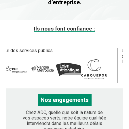
d’entreprise.
Ils nous font confiance :
teur des services publics
Dan
sec
l’im
Nos engagements
Chez ADC, quelle que soit la nature de
vos espaces verts, notre équipe qualifiée
interviendra dans les meilleurs délais
pour vous satisfaire.