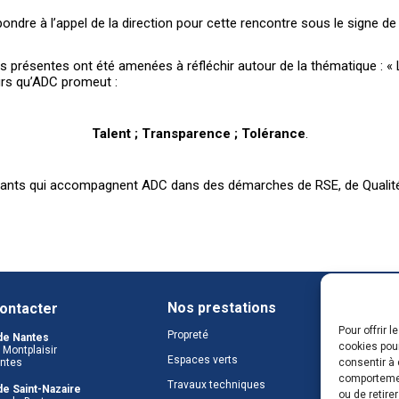
ndre à l’appel de la direction pour cette rencontre sous le signe de l
s présentes ont été amenées à réfléchir autour de la thématique : « 
eurs qu’ADC promeut :
Talent ; Transparence ; Tolérance
.
nants qui accompagnent ADC dans des démarches de RSE, de Qualité de 
Nos prestations
Nous
ontacter
Pour offrir 
Propreté
Notre
de Nantes
cookies pour
Montplaisir
Espaces verts
Nos m
consentir à 
ntes
comportement
Travaux techniques
Nos o
e Saint-Nazaire
ou de retire