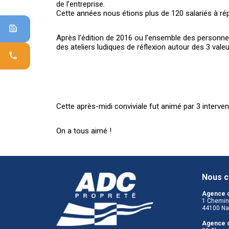
de l’entreprise.
Cette années nous étions plus de 120 salariés à répo
Demander
Après l’édition de 2016 ou l’ensemble des personne
un
des ateliers ludiques de réflexion autour des 3 val
devis
Contactez-
nous
Cette après-midi conviviale fut animé par 3 interve
On a tous aimé !
Nous c
Agence 
1 Chemin 
44100 Na
Agence d