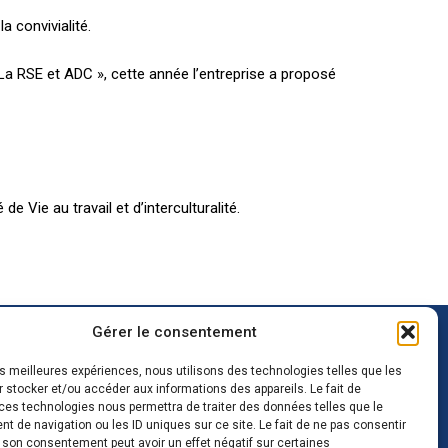
a convivialité.
La RSE et ADC », cette année l’entreprise a proposé
Vie au travail et d’interculturalité.
Gérer le consentement
 rejoindre
Notre projet
les meilleures expériences, nous utilisons des technologies telles que les
Demande de devis
 agence Saint-Nazaire
 stocker et/ou accéder aux informations des appareils. Le fait de
étiers
ces technologies nous permettra de traiter des données telles que le
 de navigation ou les ID uniques sur ce site. Le fait de ne pas consentir
ffres d’emploi
r son consentement peut avoir un effet négatif sur certaines